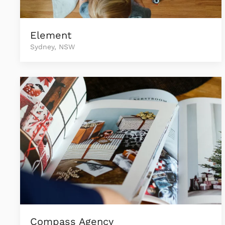
Element
Sydney, NSW
Compass Agency