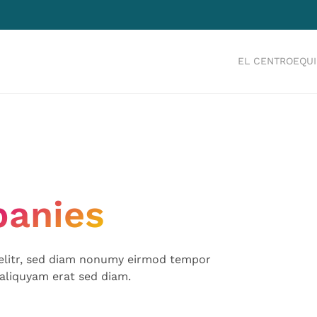
EL CENTRO
EQU
panies
 elitr, sed diam nonumy eirmod tempor
aliquyam erat sed diam.