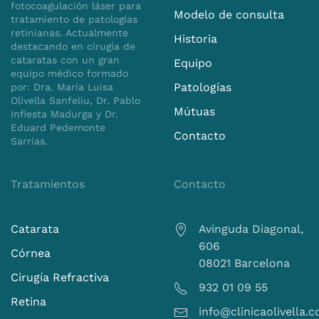
 la operación fue impecable, y el
fotocoagulación láser para
Modelo de consulta
tratamiento de patologías
irúrgico demostró una destreza y
retinianas. Actualmente
cepcionales.
Historia
destacando en cirugía de
cataratas con un gran
Equipo
ntado con los resultados obtenidos
equipo médico formado
 la cirugía. Mi visión ha mejorado
Patologías
por: Dra. Maria Luisa
significativa.
Olivella Sanfeliu, Dr. Pablo
Mútuas
Infiesta Madurga y Dr.
Eduard Pedemonte
Contacto
Sarrias.
Tratamientos
Contacto
Catarata
Avinguda Diagonal,
606
Córnea
08021 Barcelona
Cirugía Refractiva
932 01 09 55
Retina
info@clinicaolivella.