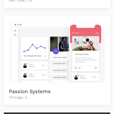
San José, CA
Passion Systems
Chicago, IL