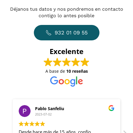
Déjanos tus datos y nos pondremos en contacto
contigo lo antes posible
932 01 09 55
Excelente
A base de
10 reseñas
blo Sanfeliu
Antonina Se
3-07-02
2023-06-24
e más de 15 años, confío
Quiero compartir mi 