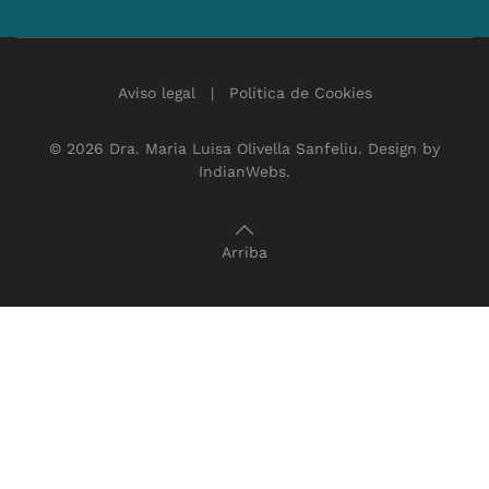
Aviso legal
|
Política de Cookies
©
2026
Dra. Maria Luisa Olivella Sanfeliu. Design by
IndianWebs
.
Arriba