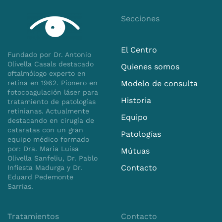
La cirugía de miopía fue una decisión
Secciones
importante para mí, y en todo momento me
sentí respaldado y bien informado por el
equipo de la clínica. Resolvieron todas mis
El Centro
Fundado por Dr. Antonio
dudas y preocupaciones, lo que me brindó la
Olivella Casals destacado
Quienes somos
tranquilidad necesaria para dar ese paso. El
oftalmólogo experto en
proceso de la operación fue impecable, y el
retina en 1962. Pionero en
Modelo de consulta
equipo quirúrgico demostró una destreza y
fotocoagulación láser para
cuidado excepcionales.
Historia
tratamiento de patologías
retinianas. Actualmente
Equipo
Estoy encantado con los resultados obtenidos
destacando en cirugía de
después de la cirugía. Mi visión ha mejorado
cataratas con un gran
Patologías
equipo médico formado
de manera significativa.
por: Dra. Maria Luisa
Mútuas
Olivella Sanfeliu, Dr. Pablo
¡Gracias!
Contacto
Infiesta Madurga y Dr.
Eduard Pedemonte
Sarrias.
Tratamientos
Contacto