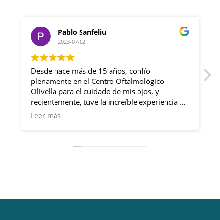
Pablo Sanfeliu
2023-07-02
Desde hace más de 15 años, confío
plenamente en el Centro Oftalmológico
Olivella para el cuidado de mis ojos, y
l
recientemente, tuve la increíble experiencia de
a
someterme a una cirugía de miopía con
Leer más
resultados sobresalientes.
Desde mi primera visita, siempre he sido
recibido con una cálida bienvenida por parte
del personal de la clínica. Su amabilidad y
profesionalismo han sido consistentes en cada
una de mis visitas a lo largo de los años. Los
especialistas oftalmólogos son excepcionales,
demostrando un profundo conocimiento y
experiencia en su campo.