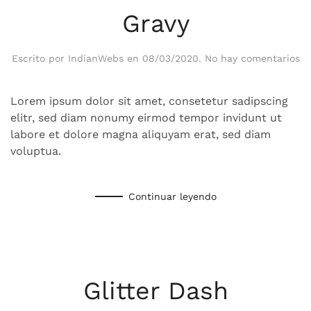
Gravy
en
Escrito por
IndianWebs
en
08/03/2020
.
No hay comentarios
Gr
Lorem ipsum dolor sit amet, consetetur sadipscing
elitr, sed diam nonumy eirmod tempor invidunt ut
labore et dolore magna aliquyam erat, sed diam
voluptua.
Continuar leyendo
Glitter Dash