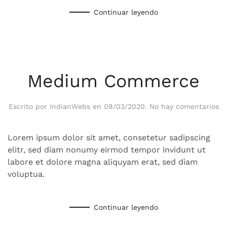
Continuar leyendo
Medium Commerce
en
Escrito por
IndianWebs
en
08/03/2020
.
No hay comentarios
M
C
Lorem ipsum dolor sit amet, consetetur sadipscing
elitr, sed diam nonumy eirmod tempor invidunt ut
labore et dolore magna aliquyam erat, sed diam
voluptua.
Continuar leyendo