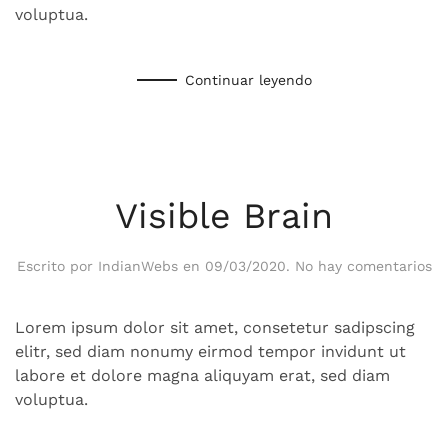
voluptua.
Continuar leyendo
Visible Brain
en
Escrito por
IndianWebs
en
09/03/2020
.
No hay comentarios
Vi
Br
Lorem ipsum dolor sit amet, consetetur sadipscing
elitr, sed diam nonumy eirmod tempor invidunt ut
labore et dolore magna aliquyam erat, sed diam
voluptua.