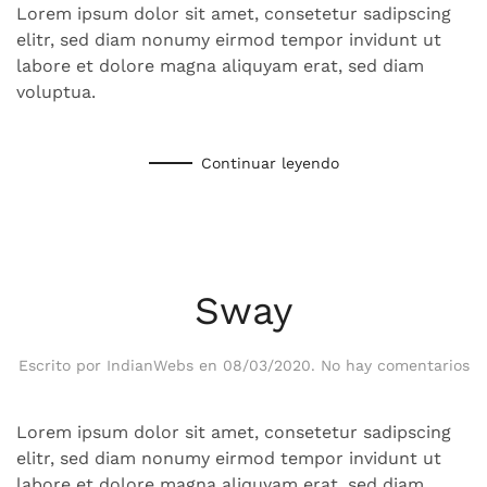
Lorem ipsum dolor sit amet, consetetur sadipscing
elitr, sed diam nonumy eirmod tempor invidunt ut
labore et dolore magna aliquyam erat, sed diam
voluptua.
Continuar leyendo
Sway
en
Escrito por
IndianWebs
en
08/03/2020
.
No hay comentarios
S
Lorem ipsum dolor sit amet, consetetur sadipscing
elitr, sed diam nonumy eirmod tempor invidunt ut
labore et dolore magna aliquyam erat, sed diam