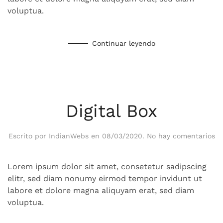
voluptua.
Continuar leyendo
Digital Box
en
Escrito por
IndianWebs
en
08/03/2020
.
No hay comentarios
Di
Bo
Lorem ipsum dolor sit amet, consetetur sadipscing
elitr, sed diam nonumy eirmod tempor invidunt ut
labore et dolore magna aliquyam erat, sed diam
voluptua.