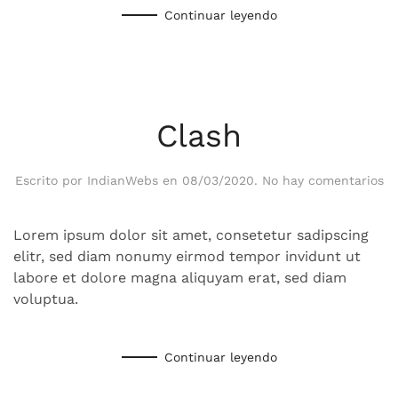
Continuar leyendo
Clash
en
Escrito por
IndianWebs
en
08/03/2020
.
No hay comentarios
Cl
Lorem ipsum dolor sit amet, consetetur sadipscing
elitr, sed diam nonumy eirmod tempor invidunt ut
labore et dolore magna aliquyam erat, sed diam
voluptua.
Continuar leyendo