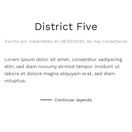
District Five
en
Escrito por
IndianWebs
en
08/03/2020
.
No hay comentarios
Di
Fi
Lorem ipsum dolor sit amet, consetetur sadipscing
elitr, sed diam nonumy eirmod tempor invidunt ut
labore et dolore magna aliquyam erat, sed diam
voluptua.
Continuar leyendo