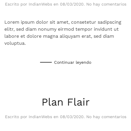
en
Escrito por
IndianWebs
en
08/03/2020
.
No hay comentarios
M
Ag
Lorem ipsum dolor sit amet, consetetur sadipscing
elitr, sed diam nonumy eirmod tempor invidunt ut
labore et dolore magna aliquyam erat, sed diam
voluptua.
Continuar leyendo
Plan Flair
en
Escrito por
IndianWebs
en
08/03/2020
.
No hay comentarios
Pl
Fl