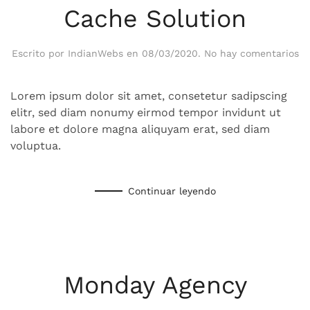
Cache Solution
en
Escrito por
IndianWebs
en
08/03/2020
.
No hay comentarios
Ca
So
Lorem ipsum dolor sit amet, consetetur sadipscing
elitr, sed diam nonumy eirmod tempor invidunt ut
labore et dolore magna aliquyam erat, sed diam
voluptua.
Continuar leyendo
Monday Agency