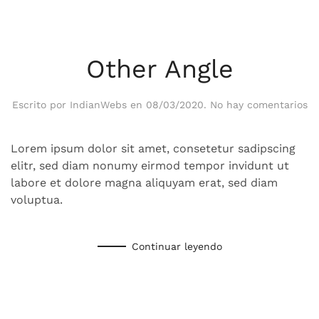
Other Angle
en
Escrito por
IndianWebs
en
08/03/2020
.
No hay comentarios
Ot
An
Lorem ipsum dolor sit amet, consetetur sadipscing
elitr, sed diam nonumy eirmod tempor invidunt ut
labore et dolore magna aliquyam erat, sed diam
voluptua.
Continuar leyendo