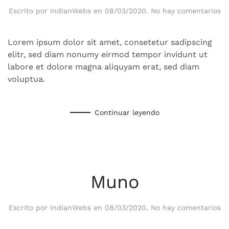
en
Escrito por
IndianWebs
en
08/03/2020
.
No hay comentarios
Gl
Da
Lorem ipsum dolor sit amet, consetetur sadipscing
elitr, sed diam nonumy eirmod tempor invidunt ut
labore et dolore magna aliquyam erat, sed diam
voluptua.
Continuar leyendo
Muno
en
Escrito por
IndianWebs
en
08/03/2020
.
No hay comentarios
M