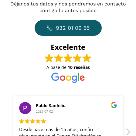
Déjanos tus datos y nos pondremos en contacto
contigo lo antes posible
932 01 09 55
Excelente
A base de
10 reseñas
Pablo Sanfeliu
2023-07-02
Desde hace más de 15 años, confío
Qu
plenamente en el Centro Oftalmológico
De