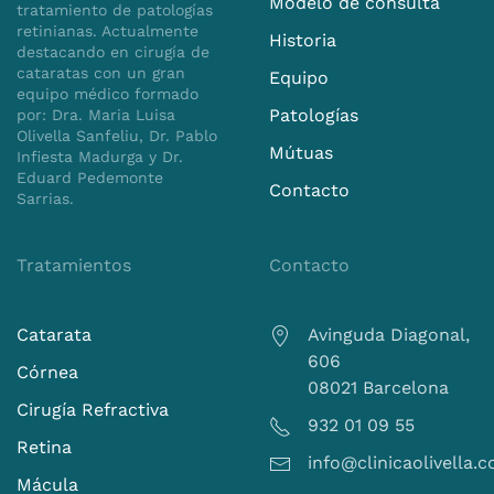
Modelo de consulta
tratamiento de patologías
equipo quirúrgico demostró una destreza y
retinianas. Actualmente
cuidado excepcionales.
Historia
destacando en cirugía de
cataratas con un gran
Equipo
Estoy encantado con los resultados obtenidos
equipo médico formado
después de la cirugía. Mi visión ha mejorado
Patologías
por: Dra. Maria Luisa
de manera significativa.
Olivella Sanfeliu, Dr. Pablo
Mútuas
Infiesta Madurga y Dr.
¡Gracias!
Eduard Pedemonte
Contacto
Sarrias.
Tratamientos
Contacto
Catarata
Avinguda Diagonal,
606
Córnea
08021 Barcelona
Cirugía Refractiva
932 01 09 55
Retina
info@clinicaolivella.
Mácula