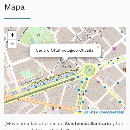
Mapa
+
−
×
Centro Oftalmológico Olivella
Leaflet
|
©
OpenStreetMap
(Muy cerca las oficinas de
Asistencia Sanitaria
y los