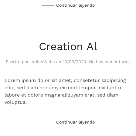
Continuar leyendo
Creation Al
en
Escrito por
IndianWebs
en
10/03/2020
.
No hay comentarios
Cr
Al
Lorem ipsum dolor sit amet, consetetur sadipscing
elitr, sed diam nonumy eirmod tempor invidunt ut
labore et dolore magna aliquyam erat, sed diam
voluptua.
Continuar leyendo