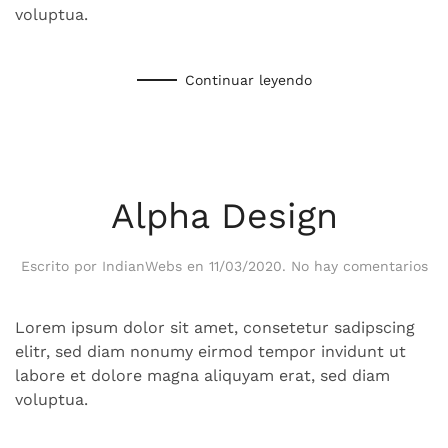
voluptua.
Continuar leyendo
Alpha Design
en
Escrito por
IndianWebs
en
11/03/2020
.
No hay comentarios
Al
De
Lorem ipsum dolor sit amet, consetetur sadipscing
elitr, sed diam nonumy eirmod tempor invidunt ut
labore et dolore magna aliquyam erat, sed diam
voluptua.