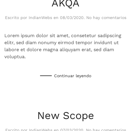
AKQA
en
Escrito por
IndianWebs
en
08/03/2020
.
No hay comentarios
A
Lorem ipsum dolor sit amet, consetetur sadipscing
elitr, sed diam nonumy eirmod tempor invidunt ut
labore et dolore magna aliquyam erat, sed diam
voluptua.
Continuar leyendo
New Scope
en
Escrito por
IndianWebs
en
07/03/2020
.
No hay comentarios