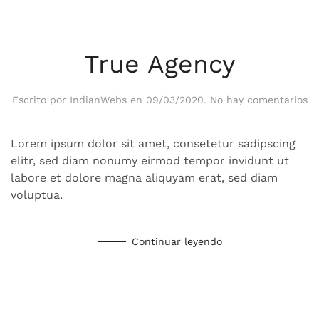
True Agency
en
Escrito por
IndianWebs
en
09/03/2020
.
No hay comentarios
Tr
Ag
Lorem ipsum dolor sit amet, consetetur sadipscing
elitr, sed diam nonumy eirmod tempor invidunt ut
labore et dolore magna aliquyam erat, sed diam
voluptua.
Continuar leyendo