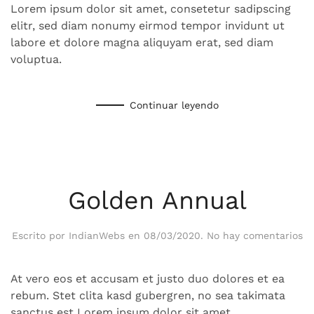
Lorem ipsum dolor sit amet, consetetur sadipscing
elitr, sed diam nonumy eirmod tempor invidunt ut
labore et dolore magna aliquyam erat, sed diam
voluptua.
Continuar leyendo
Golden Annual
en
Escrito por
IndianWebs
en
08/03/2020
.
No hay comentarios
Go
An
At vero eos et accusam et justo duo dolores et ea
rebum. Stet clita kasd gubergren, no sea takimata
sanctus est Lorem ipsum dolor sit amet.