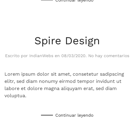
Spire Design
en
Escrito por
IndianWebs
en
08/03/2020
.
No hay comentarios
Sp
De
Lorem ipsum dolor sit amet, consetetur sadipscing
elitr, sed diam nonumy eirmod tempor invidunt ut
labore et dolore magna aliquyam erat, sed diam
voluptua.
Continuar leyendo