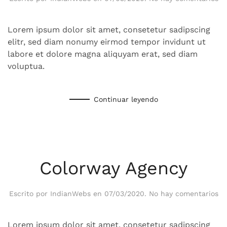
N
Sc
Lorem ipsum dolor sit amet, consetetur sadipscing
elitr, sed diam nonumy eirmod tempor invidunt ut
labore et dolore magna aliquyam erat, sed diam
voluptua.
Continuar leyendo
Colorway Agency
en
Escrito por
IndianWebs
en
07/03/2020
.
No hay comentarios
Co
Ag
Lorem ipsum dolor sit amet, consetetur sadipscing