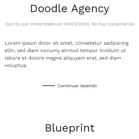
Doodle Agency
en
Escrito por
IndianWebs
en
09/03/2020
.
No hay comentarios
Do
Ag
Lorem ipsum dolor sit amet, consetetur sadipscing
elitr, sed diam nonumy eirmod tempor invidunt ut
labore et dolore magna aliquyam erat, sed diam
voluptua.
Continuar leyendo
Blueprint