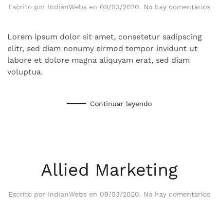
en
Escrito por
IndianWebs
en
09/03/2020
.
No hay comentarios
Bl
Lorem ipsum dolor sit amet, consetetur sadipscing
elitr, sed diam nonumy eirmod tempor invidunt ut
labore et dolore magna aliquyam erat, sed diam
voluptua.
Continuar leyendo
Allied Marketing
en
Escrito por
IndianWebs
en
09/03/2020
.
No hay comentarios
Al
Ma