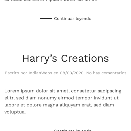
Continuar leyendo
Harry’s Creations
en
Escrito por
IndianWebs
en
08/03/2020
.
No hay comentarios
Ha
Cr
Lorem ipsum dolor sit amet, consetetur sadipscing
elitr, sed diam nonumy eirmod tempor invidunt ut
labore et dolore magna aliquyam erat, sed diam
voluptua.
Continuar leyendo