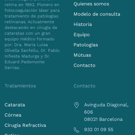
Quienes somos
tranquilidad necesaria para dar ese paso. El
retina en 1962. Pionero en
fotocoagulación láser para
proceso de la operación fue impecable, y el
Modelo de consulta
tratamiento de patologías
equipo quirúrgico demostró una destreza y
retinianas. Actualmente
cuidado excepcionales.
Historia
destacando en cirugía de
cataratas con un gran
Equipo
Estoy encantado con los resultados obtenidos
equipo médico formado
después de la cirugía. Mi visión ha mejorado
Patologías
por: Dra. Maria Luisa
de manera significativa.
Olivella Sanfeliu, Dr. Pablo
Mútuas
Infiesta Madurga y Dr.
¡Gracias!
Eduard Pedemonte
Contacto
Sarrias.
Tratamientos
Contacto
Catarata
Avinguda Diagonal,
606
Córnea
08021 Barcelona
Cirugía Refractiva
932 01 09 55