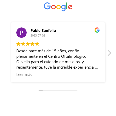
Pablo Sanfeliu
2023-07-02
Desde hace más de 15 años, confío
plenamente en el Centro Oftalmológico
Olivella para el cuidado de mis ojos, y
l
recientemente, tuve la increíble experiencia de
a
someterme a una cirugía de miopía con
Leer más
resultados sobresalientes.
Desde mi primera visita, siempre he sido
recibido con una cálida bienvenida por parte
del personal de la clínica. Su amabilidad y
profesionalismo han sido consistentes en cada
una de mis visitas a lo largo de los años. Los